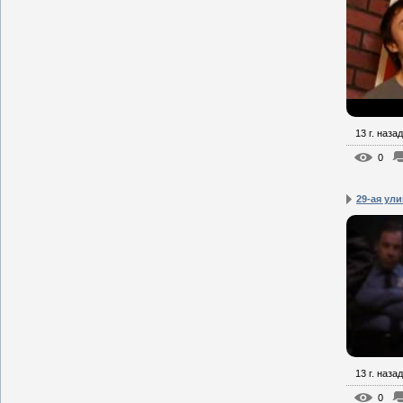
13 г. назад
0
29-ая ул
13 г. назад
0