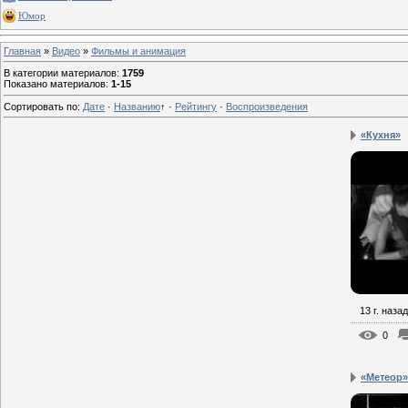
Юмор
Главная
»
Видео
»
Фильмы и анимация
В категории материалов
:
1759
Показано материалов
:
1-15
Сортировать по
:
Дате
·
Названию
↑
·
Рейтингу
·
Воспроизведения
«Кухня»
13 г. назад
0
«Метеор»