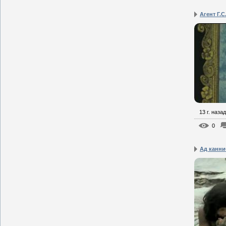
Агент Г.С
13 г. назад
0
Ад канн