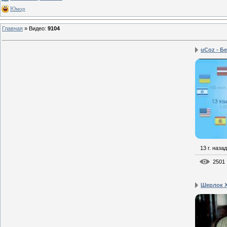
Юмор
Главная
»
Видео
:
9104
uCoz - Бе
13 г. назад
2501
Шерлок Х